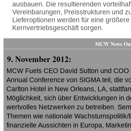
ausbauen. Die resultierenden vorteilhaf
Vereinbarungen, Preisstrukturen und z
Lieferoptionen werden für eine größere F
Kernvertriebsgeschäft sorgen.
MCW News Onl
9. November 2012:
MCW Fuels CEO David Sutton und COO 
Annual Conference von SIGMA teil, die v
Carlton Hotel in New Orleans, LA, stattfa
Möglichkeit, sich über Entwicklungen in d
wertvolles Netzwerken zu betreiben. Semi
Themen wie nationale Wachstumspolitik
finanzielle Aussichten in Europa, Market