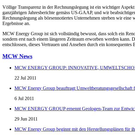
Völlige Transparenz in der Rechnungslegung ist ein wichtiger Aspek
ganzjährigen Jahresberichte gemäss US-GAAP, und wir beabsichtigen
Rechnungslegung als börsennotiertes Unternehmen streben wir eine w
Ergebnisse an.
MCW Energy Group ist sich vollständig bewusst, dass solch ein Renom
sondern erst nach einem längeren Zeitraum erworben werden kann. Da
entschlossen, dieses Vertrauen und Ansehen durch ein konsequente
MCW News
MCW ENERGY GROUP: INNOVATIVE, UMWELTSCHO
22 Jul 2011
MCW Energy Group beauftragt Umweltberatungsgesellschaft f
6 Jul 2011
MCW ENERGY GROUP ernennt Geologen-Team zur Entwicklung
29 Jun 2011
MCW Energy Group beginnt mit den Herstellungsplänen für ihre 