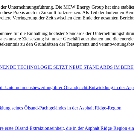
t der Unternehmungsführung. Die MCW Energy Group hat eine etablierte
 diese Praxis auch in Zukunft fortzusetzen. Als Teil der laufenden
eitere Verringerung der Zeit zwischen dem Ende der gesamten Berichts
mee für die Einhaltung höchster Standards der Unternehmungsführung fü
 es unsere Zielsetzung ist, unser Geschäft auszubauen und die energie
s Bekenntnis zu den Grundsätzen der Transparenz und verantwortungs
NENDE TECHNOLOGIE SETZT NEUE STANDARDS IM BER
ür Unternehmensbewertung ihrer Ölsandpacht-Entwicklung in der Asp
 seines Ölsand-Pachtgeländes in der Asphalt Ridge-Region
erste Ölsand-Extraktionseinheit, die in der Asphalt Ridge-Region ein