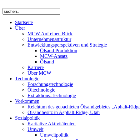
Startseite
Über
MCW Auf einen Blick
Unternehmensstruktur
Entwicklungsperspektiven und Strategie
Ölsand Produktion
MCW-Ansatz
Ölsand
Karriere
Über MCW
Technologie
Forschungstechnologie
Öltechnologie
Extraktions-Technologie
Vorkommen
Reichtum des gepachteten Ölsandgebietes „Aphalt-Ridg
Ölsandbesitz in Asphalt-Ridge, Utah
Sozialpolitik
Karitative Aktivitätenten
Umwelt
Umweltpolitik