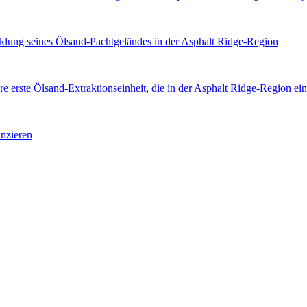
 seines Ölsand-Pachtgeländes in der Asphalt Ridge-Region
erste Ölsand-Extraktionseinheit, die in der Asphalt Ridge-Region ein
nzieren