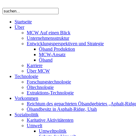
Startseite
Über
MCW Auf einen Blick
Unternehmensstruktur
Entwicklungsperspektiven und Strategie
Ölsand Produktion
MCW-Ansatz
Ölsand
Karriere
Über MCW
Technologie
Forschungstechnologie
Öltechnologie
Extraktions-Technologie
Vorkommen
Reichtum des gepachteten Ölsandgebietes „Aphalt-Ridg
Ölsandbesitz in Asphalt-Ridge, Utah
Sozialpolitik
Karitative Aktivitätenten
Umwelt
Umweltpolitik