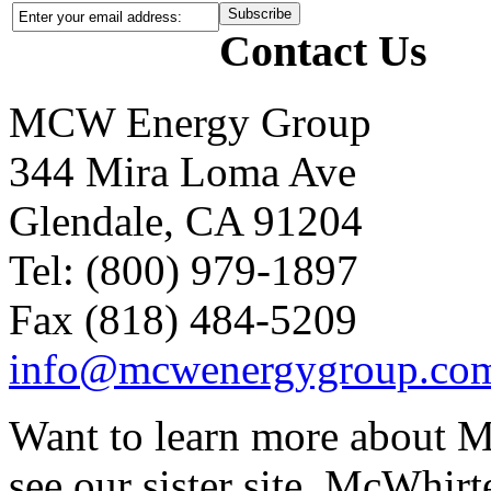
Contact Us
MCW Energy Group
344 Mira Loma Ave
Glendale, CA 91204
Tel: (800) 979-1897
Fax (818) 484-5209
info@mcwenergygroup.co
Want to learn more about M
see our sister site, McWhirt