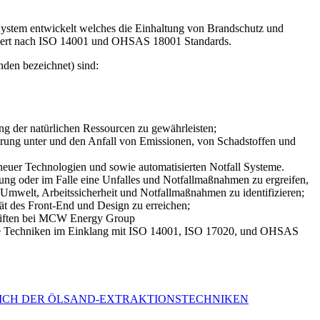
ystem entwickelt welches die Einhaltung von Brandschutz und
ifiziert nach ISO 14001 und OHSAS 18001 Standards.
den bezeichnet) sind:
ng der natürlichen Ressourcen zu gewährleisten;
erung unter und den Anfall von Emissionen, von Schadstoffen und
neuer Technologien und sowie automatisierten Notfall Systeme.
ung oder im Falle eine Unfalles und Notfallmaßnahmen zu ergreifen,
welt, Arbeitssicherheit und Notfallmaßnahmen zu identifizieren;
t des Front-End und Design zu erreichen;
hriften bei MCW Energy Group
ie Techniken im Einklang mit ISO 14001, ISO 17020, und OHSAS
EICH DER ÖLSAND-EXTRAKTIONSTECHNIKEN