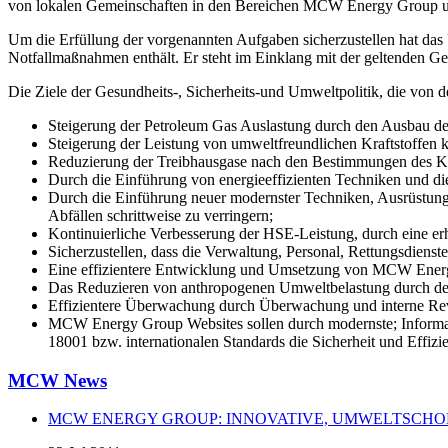
von lokalen Gemeinschaften in den Bereichen MCW Energy Group 
Um die Erfüllung der vorgenannten Aufgaben sicherzustellen hat da
Notfallmaßnahmen enthält. Er steht im Einklang mit der geltenden G
Die Ziele der Gesundheits-, Sicherheits-und Umweltpolitik, die von
Steigerung der Petroleum Gas Auslastung durch den Ausbau de
Steigerung der Leistung von umweltfreundlichen Kraftstoffen
Reduzierung der Treibhausgase nach den Bestimmungen des Ky
Durch die Einführung von energieeffizienten Techniken und die
Durch die Einführung neuer modernster Techniken, Ausrüstung 
Abfällen schrittweise zu verringern;
Kontinuierliche Verbesserung der HSE-Leistung, durch eine er
Sicherzustellen, dass die Verwaltung, Personal, Rettungsdien
Eine effizientere Entwicklung und Umsetzung von MCW Energy 
Das Reduzieren von anthropogenen Umweltbelastung durch den 
Effizientere Überwachung durch Überwachung und interne Rev
MCW Energy Group Websites sollen durch modernste; Informa
18001 bzw. internationalen Standards die Sicherheit und Effizi
MCW News
MCW ENERGY GROUP: INNOVATIVE, UMWELTSCHO