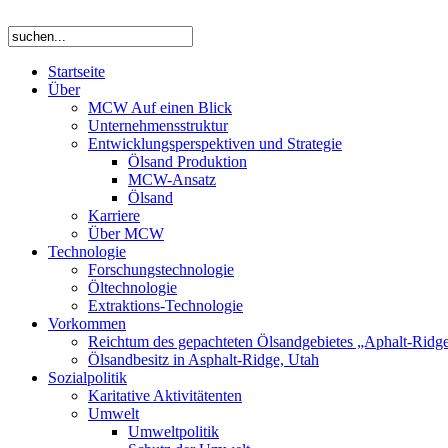
Startseite
Über
MCW Auf einen Blick
Unternehmensstruktur
Entwicklungsperspektiven und Strategie
Ölsand Produktion
MCW-Ansatz
Ölsand
Karriere
Über MCW
Technologie
Forschungstechnologie
Öltechnologie
Extraktions-Technologie
Vorkommen
Reichtum des gepachteten Ölsandgebietes „Aphalt-Ridg
Ölsandbesitz in Asphalt-Ridge, Utah
Sozialpolitik
Karitative Aktivitätenten
Umwelt
Umweltpolitik