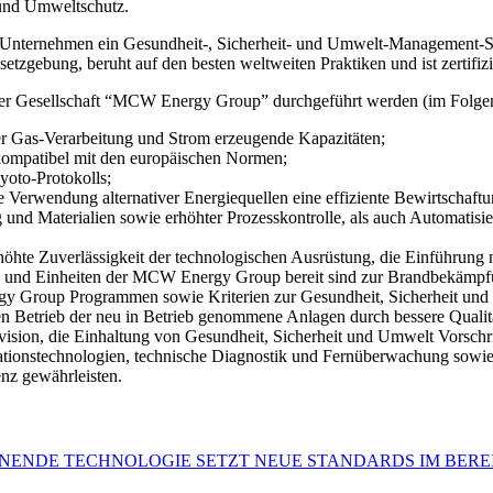
und Umweltschutz.
s Unternehmen ein Gesundheit-, Sicherheit- und Umwelt-Management-S
esetzgebung, beruht auf den besten weltweiten Praktiken und ist zert
 der Gesellschaft “MCW Energy Group” durchgeführt werden (im Folgen
r Gas-Verarbeitung und Strom erzeugende Kapazitäten;
 kompatibel mit den europäischen Normen;
oto-Protokolls;
 Verwendung alternativer Energiequellen eine effiziente Bewirtschaftu
und Materialien sowie erhöhter Prozesskontrolle, als auch Automatisi
höhte Zuverlässigkeit der technologischen Ausrüstung, die Einführung 
ste und Einheiten der MCW Energy Group bereit sind zur Brandbekämpf
Group Programmen sowie Kriterien zur Gesundheit, Sicherheit und Um
Betrieb der neu in Betrieb genommene Anlagen durch bessere Qualitä
ision, die Einhaltung von Gesundheit, Sicherheit und Umwelt Vorsc
tionstechnologien, technische Diagnostik und Fernüberwachung sow
enz gewährleisten.
NENDE TECHNOLOGIE SETZT NEUE STANDARDS IM BER