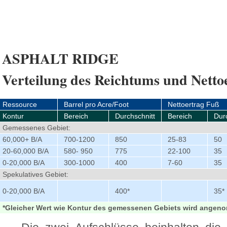
ASPHALT RIDGE
Verteilung des Reichtums und Netto
Ressource
Barrel pro Acre/Foot
Nettoertrag Fuß
Kontur
Bereich
Durchschnitt
Bereich
Dur
Gemessenes Gebiet:
60,000+ B/A
700-1200
850
25-83
50
20-60,000 B/A
580- 950
775
22-100
35
0-20,000 B/A
300-1000
400
7-60
35
Spekulatives Gebiet:
0-20,000 B/A
400*
35*
*Gleicher Wert wie Kontur des gemessenen Gebiets wird ange