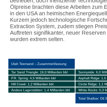
betrieben, doch ineffiziente Technologi
Ölpreise brachten diese Arbeiten zum E
in den USA an heimischen Energiequelle
Kurzem jedoch technologische Fortschr
Extraction System, zudem stiegen Preis
Auftreten signifikanter, neuer Reserve
wurden extrem selten.
Utah Teersand – Zusammenfassung
Tar Sand Triangle: 16,0 Milliarden bbl
Sunnyside: 6,0 Mill
P.R. Spring: 4,5 Milliarden bbl
Asphalt Ridge: 1,5 
Hill Creek: 1,2 Milliarden bbl
Circle Ridge: 1,1 M
Andere Lagerstätten: 1,4 Milliarden bbl
White Rocks: 0,3 Mi
Total Shallow: Oil 3