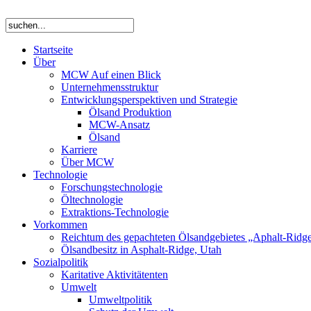
Startseite
Über
MCW Auf einen Blick
Unternehmensstruktur
Entwicklungsperspektiven und Strategie
Ölsand Produktion
MCW-Ansatz
Ölsand
Karriere
Über MCW
Technologie
Forschungstechnologie
Öltechnologie
Extraktions-Technologie
Vorkommen
Reichtum des gepachteten Ölsandgebietes „Aphalt-Ridg
Ölsandbesitz in Asphalt-Ridge, Utah
Sozialpolitik
Karitative Aktivitätenten
Umwelt
Umweltpolitik