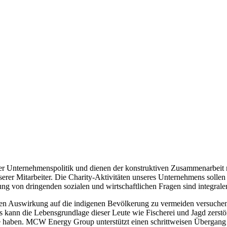
serer Unternehmenspolitik und dienen der konstruktiven Zusammenarbeit 
rer Mitarbeiter. Die Charity-Aktivitäten unseres Unternehmens sollen
g von dringenden sozialen und wirtschaftlichen Fragen sind integraler
tiven Auswirkung auf die indigenen Bevölkerung zu vermeiden versuch
kann die Lebensgrundlage dieser Leute wie Fischerei und Jagd zerstör
e haben. MCW Energy Group unterstützt einen schrittweisen Übergang v